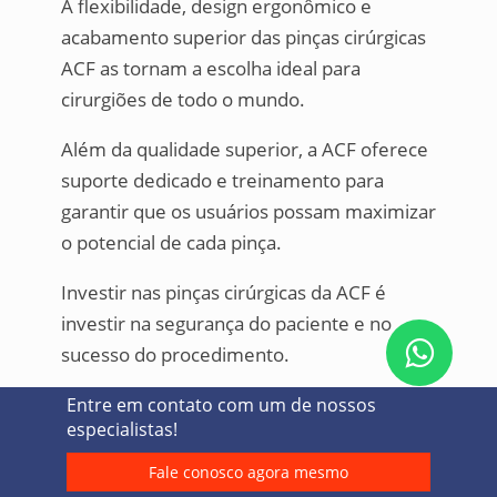
A flexibilidade, design ergonômico e
acabamento superior das pinças cirúrgicas
ACF as tornam a escolha ideal para
cirurgiões de todo o mundo.
Além da qualidade superior, a ACF oferece
suporte dedicado e treinamento para
garantir que os usuários possam maximizar
o potencial de cada pinça.
Investir nas pinças cirúrgicas da ACF é
investir na segurança do paciente e no
sucesso do procedimento.
Eleve seus padrões cirúrgicos com as
Entre em contato com um de nossos
especialistas!
pinças cirúrgicas da ACF.
Entre em
contato e descubra a diferença da
Fale conosco agora mesmo