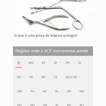
O que é uma pinça de biópsia urologia?
Regiões onde a ACF Instrumental atende
RJ
MG
ES
SP
PR
SC
RS
PE
BA
CE
GO e DF
AM
PA
AC
AL
AP
MA
MT
MS
PB
PI
RN
RO