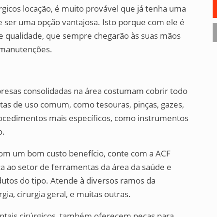
rgicos locação, é muito provável que já tenha uma
e ser uma opção vantajosa. Isto porque com ele é
 de qualidade, que sempre chegarão às suas mãos
 manutenções.
presas consolidadas na área costumam cobrir todo
ntas de uso comum, como tesouras, pinças, gazes,
procedimentos mais específicos, como instrumentos
o.
com um bom custo benefício, conte com a ACF
ca ao setor de ferramentas da área da saúde e
tos do tipo. Atende à diversos ramos da
ia, cirurgia geral, e muitas outras.
ntais cirúrgicos, também oferecem peças para