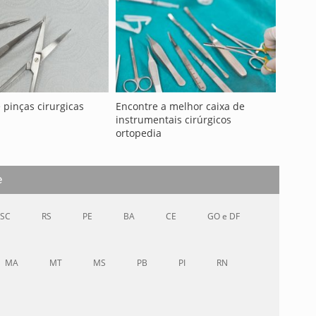
 pinças cirurgicas
Encontre a melhor caixa de
instrumentais cirúrgicos
ortopedia
e
SC
RS
PE
BA
CE
GO e DF
MA
MT
MS
PB
PI
RN