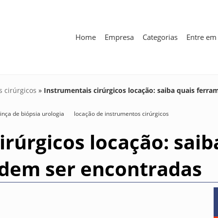
Home
Empresa
Categorias
Entre em
 cirúrgicos
»
Instrumentais cirúrgicos locação: saiba quais fer
inça de biópsia urologia
locação de instrumentos cirúrgicos
irúrgicos locação: saib
dem ser encontradas