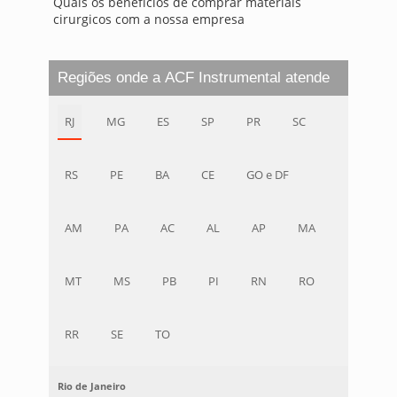
Quais os benefícios de comprar materiais
cirurgicos com a nossa empresa
Regiões onde a ACF Instrumental atende
RJ
MG
ES
SP
PR
SC
RS
PE
BA
CE
GO e DF
AM
PA
AC
AL
AP
MA
MT
MS
PB
PI
RN
RO
RR
SE
TO
Rio de Janeiro