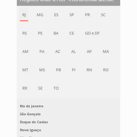
RJ
MG
ES
SP
PR
SC
RS
PE
BA
CE
GO e DF
AM
PA
AC
AL
AP
MA
MT
MS
PB
PI
RN
RO
RR
SE
TO
Rio de Janeiro
São Gonçalo
Duque de Caxias
Nova Iguaçu