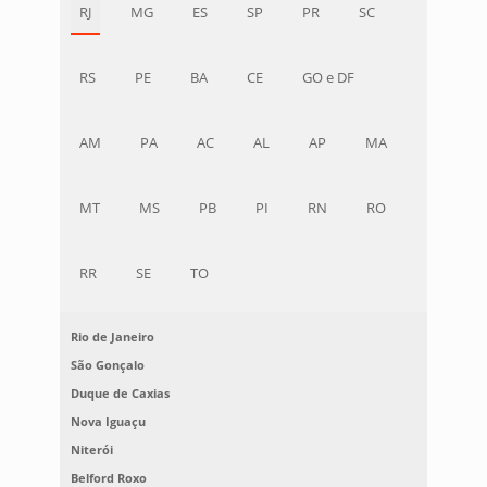
RJ
MG
ES
SP
PR
SC
RS
PE
BA
CE
GO e DF
AM
PA
AC
AL
AP
MA
MT
MS
PB
PI
RN
RO
RR
SE
TO
Rio de Janeiro
São Gonçalo
Duque de Caxias
Nova Iguaçu
Niterói
Belford Roxo